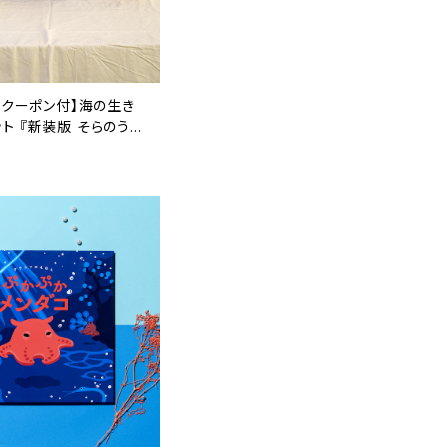
FFクーポン付】海の生き
ト 『新装版 そらのうえ
 『ぷかぷかメンダコ』
このこ だいっきらい』