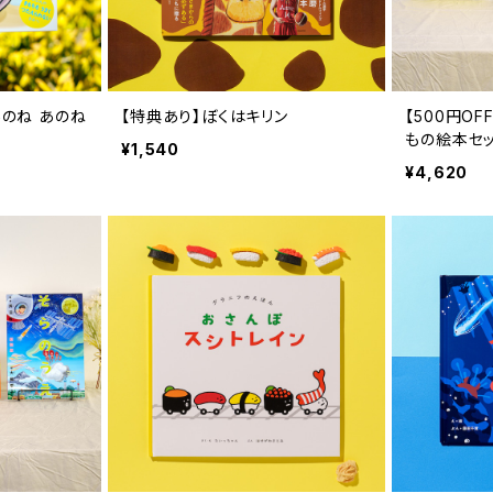
あのね あのね
【特典あり】ぼくはキリン
【500円O
もの絵本セッ
¥1,540
うみのそこ』
¥4,620
『えっびっ 