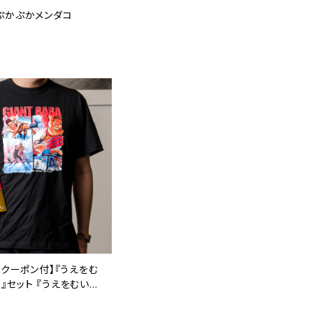
ぷかぷかメンダコ
FFクーポン付】『うえをむ
』セット 『うえをむいて
本とTシャツ