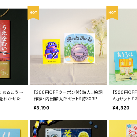
てあるこう〜
【300円OFFクーポン付】詩人、絵詞
【500円OF
界をわかせた
作家・内田麟太郎セット『詩303P
ん』セット 
内田麟太郎』 『あのね あのね』
バッグ
¥3,190
¥4,320