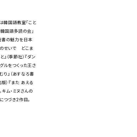
まは韓国語教室「こと
ム韓国語多読の会」
童書の魅力を日本
樹のせいで どこま
と』（季節社）『ダン
グルをつくった王さ
たつむり』（あすなろ書
出版）『また あえる
。キム・ミヌさんの
につづき2作目。