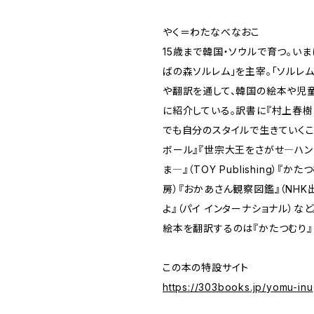
やく＝わたなべなおこ
15歳まで韓国・ソウルで育つ。い
ばの森ソルレム」を主宰。「ソルレ
や翻訳を通して、韓国の絵本や児
に紹介している。訳書に『村上春
でも自分のスタイルで生きていくこ
ボール』『世宗大王をさがせ―ハン
ま―』（TOY Publishing）『か
房）『おかあさん観察図鑑』（NHK
よ』（パイ インターナショナル）など
絵本を翻訳するのは『かたつむり』
この本の特設サイト
https://303books.jp/yomu-inu