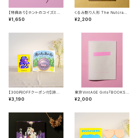
【特典あり】ホントのコイズミさ
くるみ割り人形 The Nutcrack
ん WANDERING
er
¥1,650
¥2,200
【300円OFFクーポン付】詩人、
東京VintAGE Girls『BOOKS J
絵詞作家・内田麟太郎セット『詩
UICY』
¥3,190
¥2,000
303P 内田麟太郎』 『あのね あ
のね』