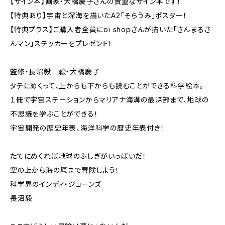
【サイン本】画家・大橋慶子さんの貴重なサイン本です！
【特典あり】宇宙と深海を描いたA2「そらうみ」ポスター！
【特典プラス】ご購入者全員にoi shopさんが描いた「さんまるさ
んマン」ステッカーをプレゼント！
監修・長沼毅 絵・大橋慶子
タテにめくって、上からも下からも読むことができる科学絵本。
１冊で宇宙ステーションからマリアナ海溝の最深部まで、地球の
不思議を学ぶことができる！
宇宙開発の歴史年表、海洋科学の歴史年表付き！
たてにめくれば地球のふしぎがいっぱいだ！
空の上から海の底まで冒険しよう！
科学界のインディ・ジョーンズ
長沼毅