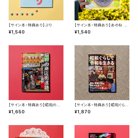
【サイン本・特典あり】ぷり
【サイン本・特典あり】あのね あ
のね
¥1,540
¥1,540
【サイン本・特典あり】昭和の商
【サイン本・特典あり】昭和ぐらし
店街遺跡、撮り倒した590箇所
で令和を生きる 27人の［部屋・
¥1,650
¥1,870
モノ・ファッション］403カット