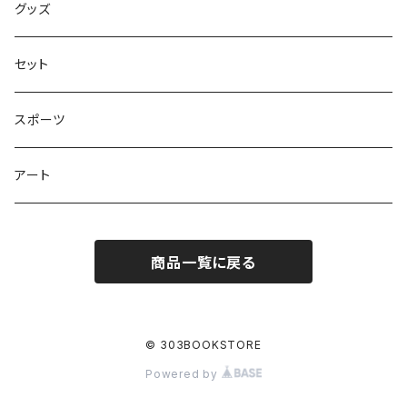
学びの絵本
昭和偏愛シリーズ
グッズ
熊川哲也アートノベル
セット
社会について考える
スポーツ
アート
商品一覧に戻る
© 303BOOKSTORE
Powered by