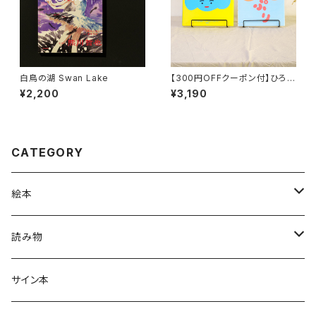
白鳥の湖 Swan Lake
【300円OFFクーポン付】ひろた
あきら『おとしちゃったぞう』『ぷ
¥2,200
¥3,190
り』セット
CATEGORY
絵本
グラニフのえほん
読み物
大人の絵本
ホントのコイズミさん
サイン本