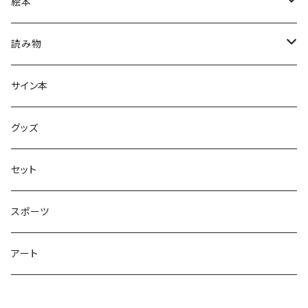
絵本
グラニフのえほん
読み物
大人の絵本
ホントのコイズミさん
サイン本
学びの絵本
昭和偏愛シリーズ
グッズ
熊川哲也アートノベル
セット
社会について考える
スポーツ
アート