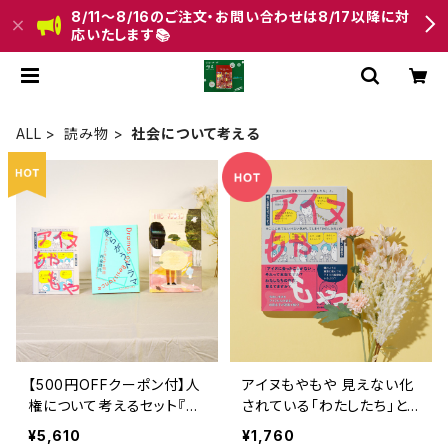
8/11〜8/16のご注文・お問い合わせは8/17以降に対
応いたします📚
ALL
読み物
社会について考える
【500円OFFクーポン付】人
アイヌもやもや 見えない化
権について考えるセット『あ
されている「わたしたち」と、
らがうドラマ 「わたし」とつ
そこにふれてはいけない気
¥5,610
¥1,760
ながる物語』 『アイヌもやも
がしてしまう「わたしたち」