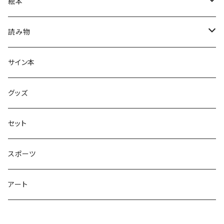
絵本
グラニフのえほん
読み物
大人の絵本
ホントのコイズミさん
サイン本
学びの絵本
昭和偏愛シリーズ
グッズ
熊川哲也アートノベル
セット
社会について考える
スポーツ
アート