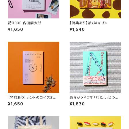
詩303P 内田麟太郎
【特典あり】ぼくはキリン
¥1,650
¥1,540
【特典あり】ホントのコイズミさ
あらがうドラマ 「わたし」とつな
ん NARRATIVE
がる物語
¥1,650
¥1,870