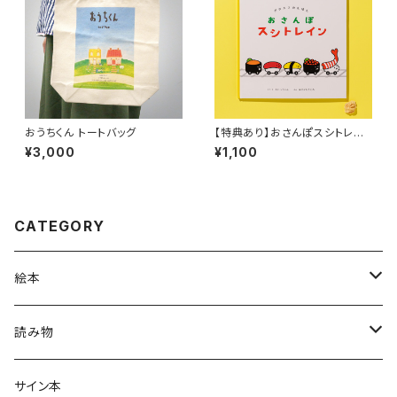
おうちくん トートバッグ
【特典あり】おさんぽスシトレイ
ン
¥3,000
¥1,100
CATEGORY
絵本
グラニフのえほん
読み物
大人の絵本
ホントのコイズミさん
サイン本