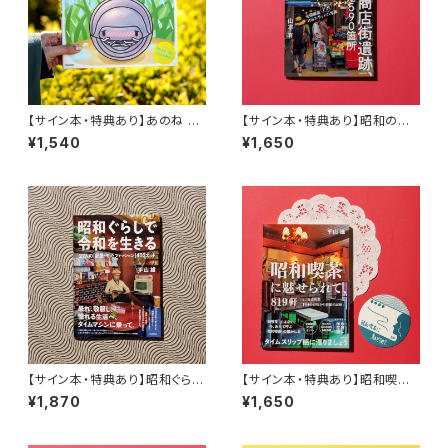
【サイン本・特典あり】あのね あ
【サイン本・特典あり】昭和の商
のね
店街遺跡、撮り倒した590箇所
¥1,540
¥1,650
【サイン本・特典あり】昭和ぐらし
【サイン本・特典あり】昭和喫茶
で令和を生きる 27人の［部屋・
に魅せられて、819軒
¥1,870
¥1,650
モノ・ファッション］403カット