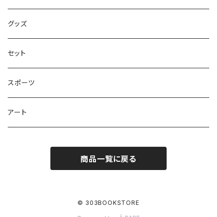
学びの絵本
昭和偏愛シリーズ
グッズ
熊川哲也アートノベル
セット
社会について考える
スポーツ
アート
商品一覧に戻る
© 303BOOKSTORE