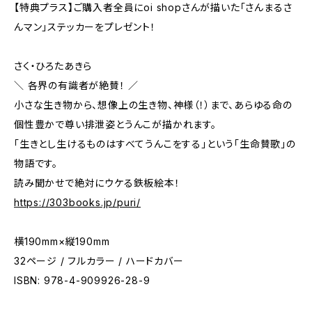
【特典プラス】ご購入者全員にoi shopさんが描いた「さんまるさ
んマン」ステッカーをプレゼント！
さく・ひろたあきら
＼ 各界の有識者が絶賛！ ／
小さな生き物から、想像上の生き物、神様（！）まで、あらゆる命の
個性豊かで尊い排泄姿とうんこが描かれます。
「生きとし生けるものはすべてうんこをする」という「生命賛歌」の
物語です。
読み聞かせで絶対にウケる鉄板絵本！
https://303books.jp/puri/
横190mm×縦190mm
32ページ / フルカラー / ハードカバー
ISBN: 978-4-909926-28-9