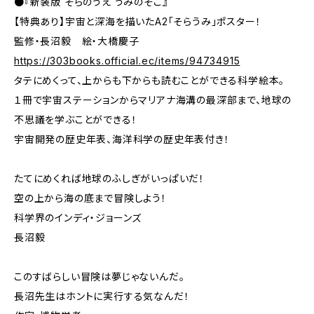
●『新装版 そらのうえ うみのそこ』
【特典あり】宇宙と深海を描いたA2「そらうみ」ポスター！
監修・長沼毅 絵・大橋慶子
https://303books.official.ec/items/94734915
タテにめくって、上からも下からも読むことができる科学絵本。
１冊で宇宙ステーションからマリアナ海溝の最深部まで、地球の
不思議を学ぶことができる！
宇宙開発の歴史年表、海洋科学の歴史年表付き！
たてにめくれば地球のふしぎがいっぱいだ！
空の上から海の底まで冒険しよう！
科学界のインディ・ジョーンズ
長沼毅
このすばらしい冒険は夢じゃないんだ。
長沼先生はホントに実行する気なんだ！