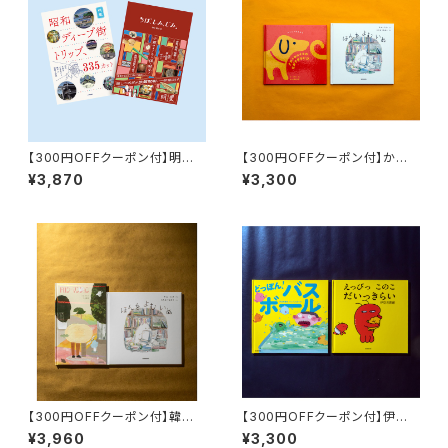
【300円OFFクーポン付】明里
【300円OFFクーポン付】かわ
の世界セット『ちば、しみ、じみ。
いすぎる犬『ほんを よむ いぬ』
¥3,870
¥3,300
時を編む宿』『昭和ディープ街ト
『ナガスギルイヌのながすぎるた
リップ、335カット 20代女性が
び』セット
小学生から続ける探訪と研究』
【300円OFFクーポン付】韓国
【300円OFFクーポン付】伊豆
の絵本『ほんを よむ いぬ』『ドロ
見香苗『どっぽん！ バスボール』
¥3,960
¥3,300
シーマンション』セット
『えっびっ このこ だいっきらい』