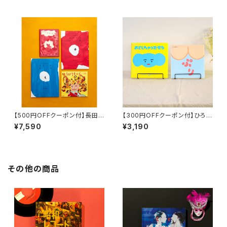
セット
【500円OFFクーポン付】長田
【300円OFFクーポン付】ひろた
真作の世界セット 『ほんとうの
あきら『おとしちゃったぞう』『ぷ
¥7,590
¥3,190
星』 『そらごとの月』 『まろやか
り』セット
な炎』『ほろほろもみじ』
その他の商品