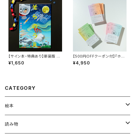
【サイン本・特典あり】新装版 そ
【500円OFFクーポン付】『ホン
らのうえ うみのそこ
トのコイズミさん』セット 『ホント
¥1,650
¥4,950
のコイズミさん YOUTH』 『ホン
トのコイズミさん WANDERIN
G』 『ホントのコイズミさん NAR
RATIVE』
CATEGORY
絵本
グラニフのえほん
読み物