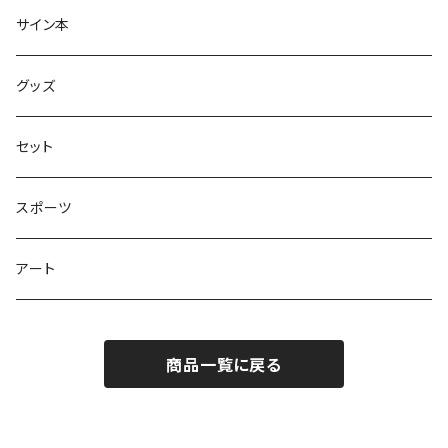
大人の絵本
ホントのコイズミさん
サイン本
学びの絵本
昭和偏愛シリーズ
グッズ
熊川哲也アートノベル
セット
社会について考える
スポーツ
アート
商品一覧に戻る