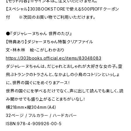
【セット内容】※サイン本はご注文いただけません。
【スペシャル】303BOOKSTOREで使える500円OFFクーポン
付 ※次回のお買い物でご利用いただけます。
●『ダジャレーヌちゃん 世界のたび』
【特典あり】ダジャーヌちゃん特製クリアファイル
文・林木林 絵・こがしわかおり
https://303books.official.ec/items/83048083
ダジャレーヌちゃんは、だじゃれとおしゃれが大好きな女の子。空
飛ぶトランクのトラさんと、なかよしの小鳥のコトリンといっしょ
に、世界の国ぐにをめぐりまアース！
世界の国ぐにを学べるだけでなく、声に出して読んでも楽しく、読
み聞かせでも盛り上がることまちがいなし！
横218mm×縦304mm（A4）
32ページ / フルカラー / ハードカバー
ISBN:978-4-909926-00-5