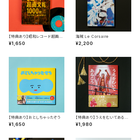
【特典あり】昭和レコード超画文
海賊 Le Corsaire
報1000枚 〜ジャケット愛でて
¥1,650
¥2,200
濃いネタ読んで〜
【特典あり】おとしちゃったぞう
【特典あり】うえをむいてあるこ
う〜ジャイアント馬場、世界をわ
¥1,650
¥1,980
かせた最初のショーヘイ