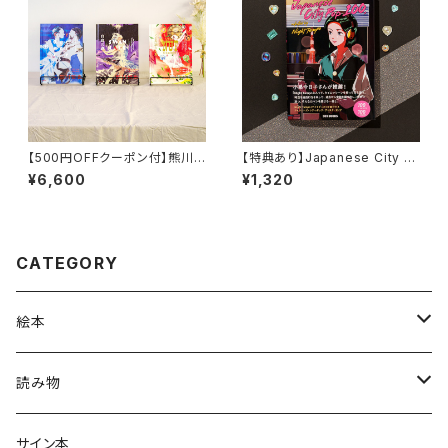
【500円OFFクーポン付】熊川
【特典あり】Japanese City P
哲也アートノベルセット
op 100, selected by Night
¥6,600
¥1,320
Tempo
CATEGORY
絵本
グラニフのえほん
読み物
大人の絵本
ホントのコイズミさん
サイン本