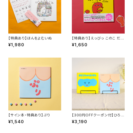
【特典あり】ほんをよむいぬ
【特典あり】えっびっ このこ だい
っきらい
¥1,980
¥1,650
【サイン本・特典あり】ぷり
【300円OFFクーポン付】ひろた
あきら『おとしちゃったぞう』『ぷ
¥1,540
¥3,190
り』セット