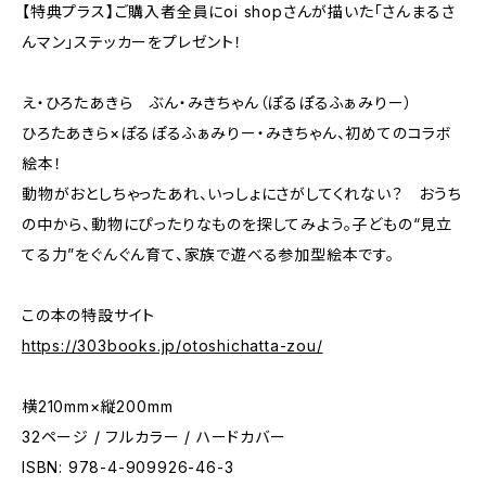
【特典プラス】ご購入者全員にoi shopさんが描いた「さんまるさ
んマン」ステッカーをプレゼント！
え・ひろたあきら ぶん・みきちゃん（ぽるぽるふぁみりー）
ひろたあきら×ぽるぽるふぁみりー・みきちゃん、初めてのコラボ
絵本！
動物がおとしちゃったあれ、いっしょにさがしてくれない？ おうち
の中から、動物にぴったりなものを探してみよう。子どもの“見立
てる力”をぐんぐん育て、家族で遊べる参加型絵本です。
この本の特設サイト
https://303books.jp/otoshichatta-zou/
横210mm×縦200mm
32ページ / フルカラー / ハードカバー
ISBN: 978-4-909926-46-3