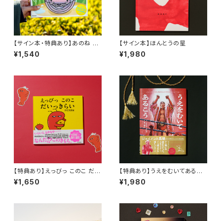
【サイン本・特典あり】あのね あ
【サイン本】ほんとうの星
のね
¥1,540
¥1,980
【特典あり】えっびっ このこ だい
【特典あり】うえをむいてあるこ
っきらい
う〜ジャイアント馬場、世界をわ
¥1,650
¥1,980
かせた最初のショーヘイ