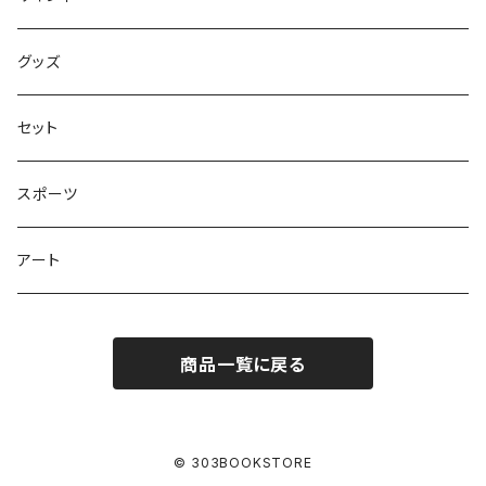
学びの絵本
昭和偏愛シリーズ
グッズ
熊川哲也アートノベル
セット
社会について考える
スポーツ
アート
商品一覧に戻る
© 303BOOKSTORE