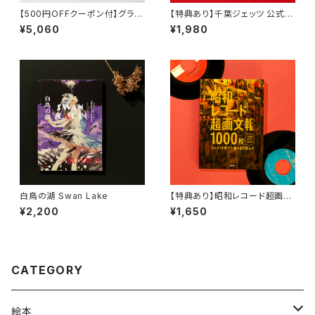
【500円OFFクーポン付】グラニ
【特典あり】千葉ジェッツ 公式ブ
フのえほんセット
ースターブック 2024-25
¥5,060
¥1,980
白鳥の湖 Swan Lake
【特典あり】昭和レコード超画文
報1000枚 〜ジャケット愛でて
¥2,200
¥1,650
濃いネタ読んで〜
CATEGORY
絵本