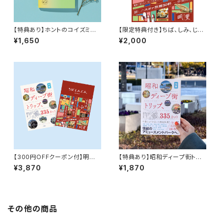
【特典あり】ホントのコイズミさ
【限定特典付き】ちば、しみ、じ
ん YOUTH
み。 時を編む宿
¥1,650
¥2,000
【300円OFFクーポン付】明里
【特典あり】昭和ディープ街トリッ
の世界セット『ちば、しみ、じみ。
プ、335カット 20代女性が小学
¥3,870
¥1,870
時を編む宿』『昭和ディープ街ト
生から続ける探訪と研究
リップ、335カット 20代女性が
小学生から続ける探訪と研究』
その他の商品