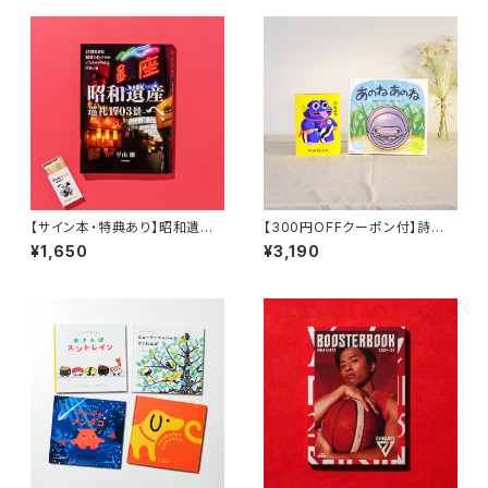
【サイン本・特典あり】昭和遺産
【300円OFFクーポン付】詩人、
へ、巡礼1703景
絵詞作家・内田麟太郎セット『詩
¥1,650
¥3,190
303P 内田麟太郎』 『あのね あ
のね』