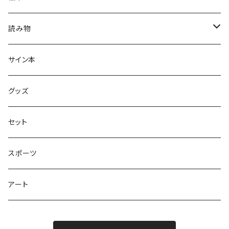
グラニフのえほん
読み物
大人の絵本
ホントのコイズミさん
サイン本
学びの絵本
昭和偏愛シリーズ
グッズ
熊川哲也アートノベル
セット
社会について考える
スポーツ
アート