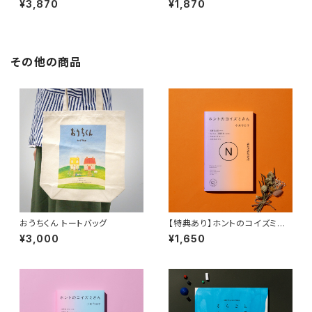
¥3,870
¥1,870
時を編む宿』『昭和ディープ街ト
生から続ける探訪と研究
リップ、335カット 20代女性が
小学生から続ける探訪と研究』
その他の商品
おうちくん トートバッグ
【特典あり】ホントのコイズミさ
ん NARRATIVE
¥3,000
¥1,650