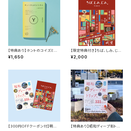
【特典あり】ホントのコイズミさ
【限定特典付き】ちば、しみ、じ
ん YOUTH
み。 時を編む宿
¥1,650
¥2,000
【300円OFFクーポン付】明里
【特典あり】昭和ディープ街トリッ
の世界セット『ちば、しみ、じみ。
プ、335カット 20代女性が小学