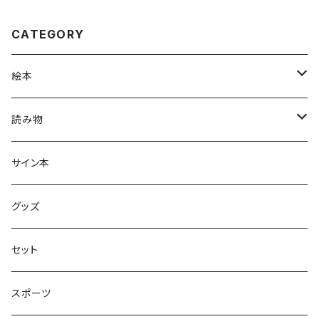
CATEGORY
絵本
グラニフのえほん
読み物
大人の絵本
ホントのコイズミさん
サイン本
学びの絵本
昭和偏愛シリーズ
グッズ
熊川哲也アートノベル
セット
社会について考える
スポーツ