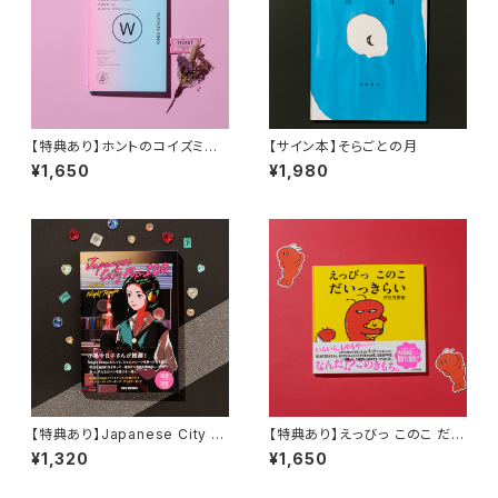
【特典あり】ホントのコイズミさ
【サイン本】そらごとの月
ん WANDERING
¥1,650
¥1,980
【特典あり】Japanese City P
【特典あり】えっびっ このこ だい
op 100, selected by Night
っきらい
¥1,320
¥1,650
Tempo