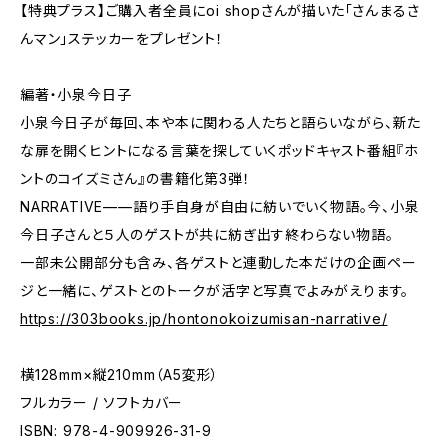
【特典プラス】ご購入者全員にoi shopさんが描いた「さんまるさ
んマン」ステッカーをプレゼント！
編著・小泉今日子
小泉今日子が毎回、本や本に関わる人たちと語らいながら、新た
な扉を開くヒントになる言葉を探していくポッドキャスト番組『ホ
ントのコイズミさん』の書籍化第3弾！
NARRATIVE——語り手自身が自由に紡いでいく物語。今、小泉
今日子さんと５人のゲストが共に紡ぎ出す終わらない物語。
一部未公開部分も含み、各ゲストと連動した本だけの企画ペー
ジと一緒に、ゲストとのトークが活字と写真でよみがえります。
https://303books.jp/hontonokoizumisan-narrative/
横128mm×縦210mm（A5変形）
フルカラー / ソフトカバー
ISBN: 978-4-909926-31-9