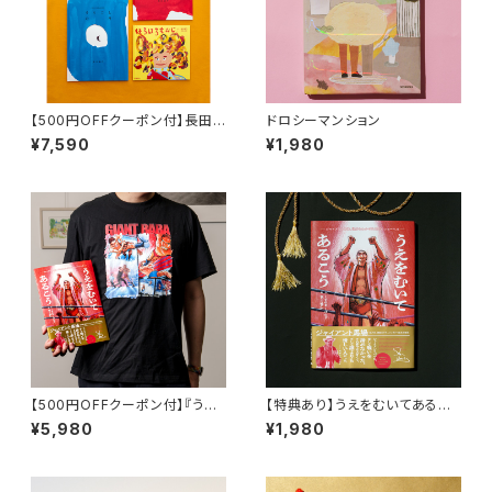
【500円OFFクーポン付】長田
ドロシーマンション
真作の世界セット 『ほんとうの
¥7,590
¥1,980
星』 『そらごとの月』 『まろやか
な炎』『ほろほろもみじ』
【500円OFFクーポン付】『うえ
【特典あり】うえをむいてあるこ
をむいてあるこう』セット 『うえを
う〜ジャイアント馬場、世界をわ
¥5,980
¥1,980
むいてあるこう』の本とTシャツ
かせた最初のショーヘイ