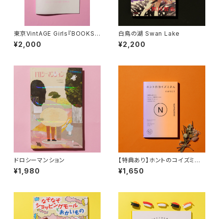
東京VintAGE Girls『BOOKS J
白鳥の湖 Swan Lake
UICY』
¥2,000
¥2,200
ドロシーマンション
【特典あり】ホントのコイズミさ
ん NARRATIVE
¥1,980
¥1,650