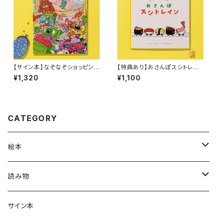
【サイン本】なぞなぞショッピング
【特典あり】おさんぽスシトレイ
モールでおかいもの
ン
¥1,320
¥1,100
CATEGORY
絵本
グラニフのえほん
読み物
大人の絵本
ホントのコイズミさん
サイン本