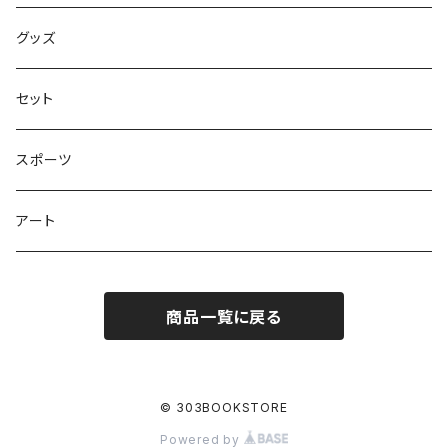
学びの絵本
昭和偏愛シリーズ
グッズ
熊川哲也アートノベル
セット
社会について考える
スポーツ
アート
商品一覧に戻る
© 303BOOKSTORE
Powered by