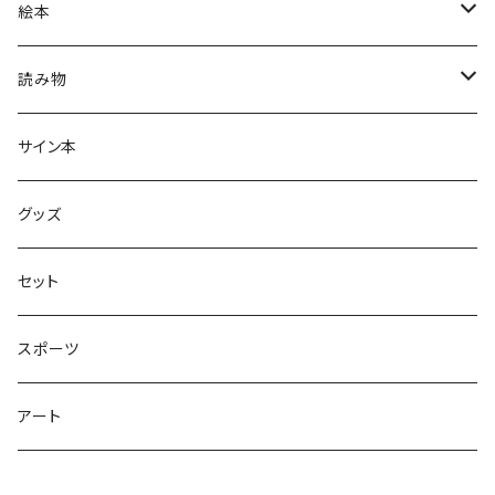
絵本
グラニフのえほん
読み物
大人の絵本
ホントのコイズミさん
サイン本
学びの絵本
昭和偏愛シリーズ
グッズ
熊川哲也アートノベル
セット
社会について考える
スポーツ
アート