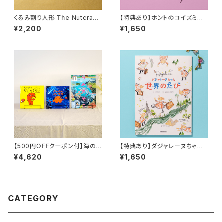
くるみ割り人形 The Nutcrack
【特典あり】ホントのコイズミさ
er
ん WANDERING
¥2,200
¥1,650
【500円OFFクーポン付】海の
【特典あり】ダジャレーヌちゃん
生きもの絵本セット 『新装版 そ
世界のたび
¥4,620
¥1,650
らのうえ うみのそこ』 『ぷかぷか
メンダコ』『えっびっ このこ だい
っきらい』
CATEGORY