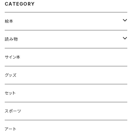
CATEGORY
絵本
グラニフのえほん
読み物
大人の絵本
ホントのコイズミさん
サイン本
学びの絵本
昭和偏愛シリーズ
グッズ
熊川哲也アートノベル
セット
社会について考える
スポーツ
アート