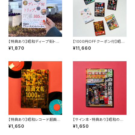
【特典あり】昭和ディープ街トリッ
【1000円OFFクーポン付】昭和
プ、335カット 20代女性が小学
偏愛シリーズ
¥1,870
¥11,660
生から続ける探訪と研究
【特典あり】昭和レコード超画文
【サイン本・特典あり】昭和の商
報1000枚 〜ジャケット愛でて
店街遺跡、撮り倒した590箇所
¥1,650
¥1,650
濃いネタ読んで〜