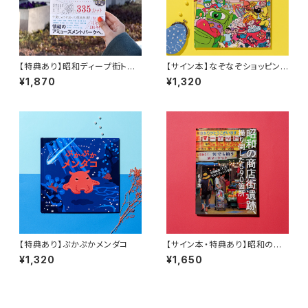
【特典あり】昭和ディープ街トリッ
【サイン本】なぞなぞショッピング
プ、335カット 20代女性が小学
モールでおかいもの
¥1,870
¥1,320
生から続ける探訪と研究
【特典あり】ぷかぷかメンダコ
【サイン本・特典あり】昭和の商
店街遺跡、撮り倒した590箇所
¥1,320
¥1,650