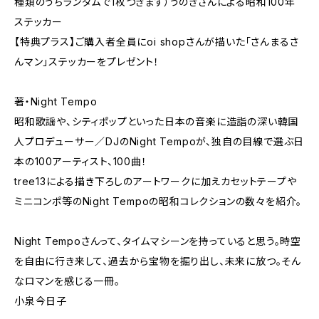
種類のうちランダムで1枚つきます）うのきさんによる昭和100年
ステッカー
【特典プラス】ご購入者全員にoi shopさんが描いた「さんまるさ
んマン」ステッカーをプレゼント！
著・Night Tempo
昭和歌謡や、シティポップといった日本の音楽に造詣の深い韓国
人プロデューサー／DJのNight Tempoが、独自の目線で選ぶ日
本の100アーティスト、100曲！
tree13による描き下ろしのアートワークに加えカセットテープや
ミニコンポ等のNight Tempoの昭和コレクションの数々を紹介。
Night Tempoさんって、タイムマシーンを持っていると思う。時空
を自由に行き来して、過去から宝物を掘り出し、未来に放つ。そん
なロマンを感じる一冊。
小泉今日子