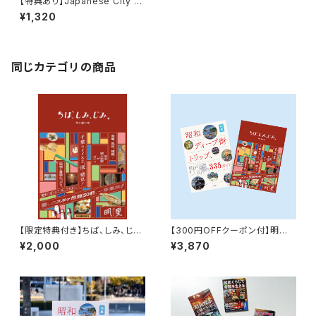
【特典あり】Japanese City P
op 100, selected by Night
¥1,320
Tempo
同じカテゴリの商品
【限定特典付き】ちば、しみ、じ
【300円OFFクーポン付】明里
み。 時を編む宿
の世界セット『ちば、しみ、じみ。
¥2,000
¥3,870
時を編む宿』『昭和ディープ街ト
リップ、335カット 20代女性が
小学生から続ける探訪と研究』