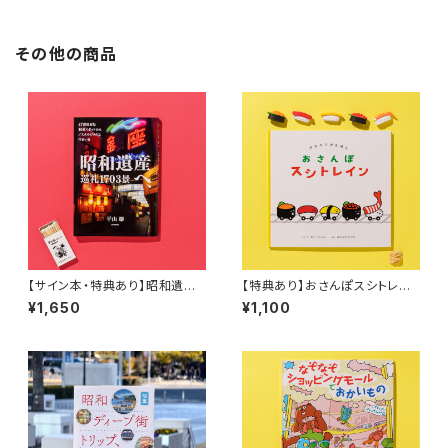
その他の商品
【サイン本・特典あり】昭和遺産
【特典あり】おさんぽスシトレイ
へ、巡礼1703景
ン
¥1,650
¥1,100