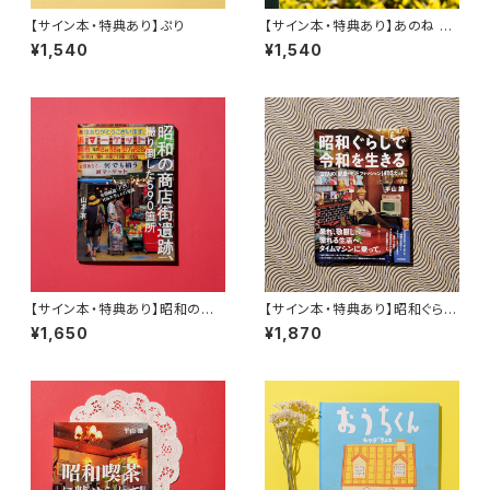
【サイン本・特典あり】ぷり
【サイン本・特典あり】あのね あ
のね
¥1,540
¥1,540
【サイン本・特典あり】昭和の商
【サイン本・特典あり】昭和ぐらし
店街遺跡、撮り倒した590箇所
で令和を生きる 27人の［部屋・
¥1,650
¥1,870
モノ・ファッション］403カット