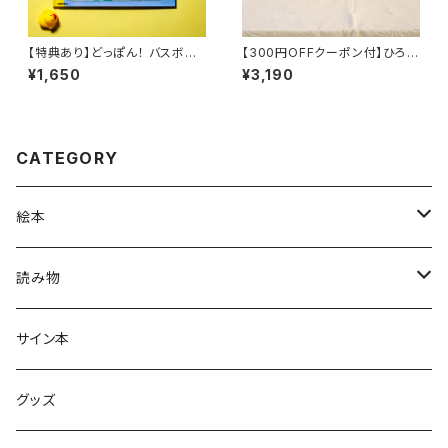
【特典あり】どっぽん！ バスボー
【300円OFFクーポン付】ひろた
ル
あきら『おとしちゃったぞう』『ぷ
¥1,650
¥3,190
り』セット
CATEGORY
絵本
グラニフのえほん
読み物
大人の絵本
ホントのコイズミさん
サイン本
学びの絵本
昭和偏愛シリーズ
グッズ