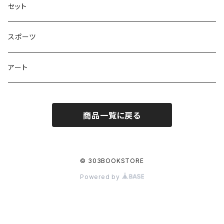
熊川哲也アートノベル
セット
社会について考える
スポーツ
アート
商品一覧に戻る
© 303BOOKSTORE
Powered by