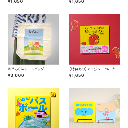
¥1,650
¥1,650
おうちくん トートバッグ
【特典あり】えっびっ このこ だい
っきらい
¥3,000
¥1,650