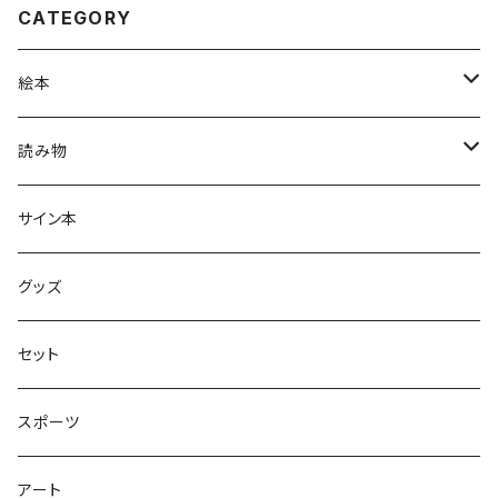
CATEGORY
絵本
グラニフのえほん
読み物
大人の絵本
ホントのコイズミさん
サイン本
学びの絵本
昭和偏愛シリーズ
グッズ
熊川哲也アートノベル
セット
社会について考える
スポーツ
アート