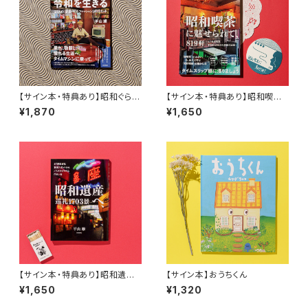
【サイン本・特典あり】昭和ぐらし
【サイン本・特典あり】昭和喫茶
で令和を生きる 27人の［部屋・
に魅せられて、819軒
¥1,870
¥1,650
モノ・ファッション］403カット
【サイン本・特典あり】昭和遺産
【サイン本】おうちくん
へ、巡礼1703景
¥1,650
¥1,320