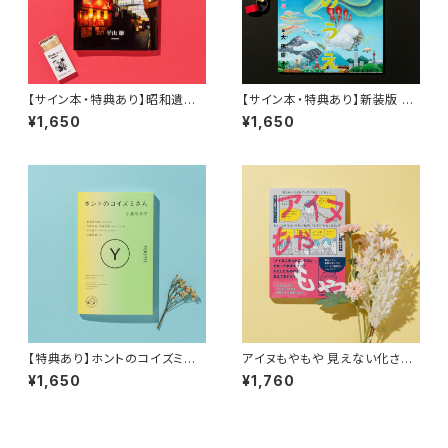
【サイン本・特典あり】昭和遺産
【サイン本・特典あり】新装版 そ
へ、巡礼1703景
らのうえ うみのそこ
¥1,650
¥1,650
【特典あり】ホントのコイズミさ
アイヌもやもや 見えない化され
ん YOUTH
ている「わたしたち」と、そこにふ
¥1,650
¥1,760
れてはいけない気がしてしまう
「わたしたち」の。