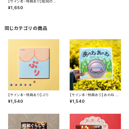
【サイン本・特典あり】昭和の商
店街遺跡、撮り倒した590箇所
¥1,650
同じカテゴリの商品
【サイン本・特典あり】ぷり
【サイン本・特典あり】あのね あ
のね
¥1,540
¥1,540