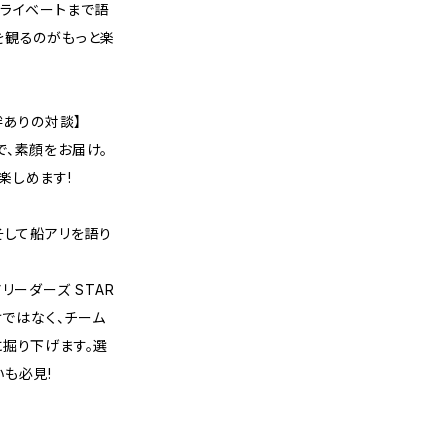
プライベートまで語
を観るのがもっと楽
、絆ありの対談】
で、素顔をお届け。
楽しめます!
そして船アリを語り
リーダーズ STAR
けではなく、チーム
に掘り下げます。選
も必見!