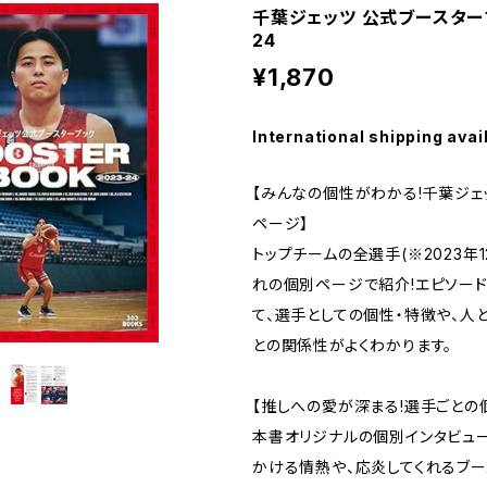
千葉ジェッツ 公式ブースターブ
24
¥1,870
International shipping avai
【みんなの個性がわかる!千葉ジ
ページ】
トップチームの全選手(※2023年
れの個別ページで紹介!エピソード
て、選手としての個性・特徴や、人
との関係性がよくわかります。
【推しへの愛が深まる!選手ごとの個
本書オリジナルの個別インタビュー
かける情熱や、応炎してくれるブ