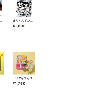
DOC
まり～んずかん2
 2
024 千葉ロッテ
¥1,800
ちを
マリーンズ 選手
PH
の図鑑
っ
アイヌもやもや
ー
見えない化され
¥1,760
ている「わたした
ち」と、そこにふ
れてはいけない
気がしてしまう
「わたしたち」の。