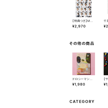
【特典つき】MAR
千
INES OFFICIA
ー
¥2,970
¥
L FANBOOK 2
ャ
026
20
その他の商品
ドロシーマンショ
【
ン
あ
¥1,980
¥1
ら
そ
CATEGORY