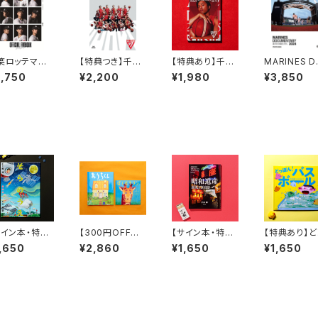
葉ロッテマリ
【特典つき】千葉
【特典あり】千葉
MARINES 
ンズ オフィシ
ジェッツ公式ブ
ジェッツ 公式ブ
UMENTARY
2,750
¥2,200
¥1,980
¥3,850
ル ファンブック
ースターブック 2
ースターブック 2
024 自分た
25
025-26
024-25
超えてゆく。 
OTO BOOK
サイン本・特典
【300円OFFク
【サイン本・特典
【特典あり】ど
り】新装版 そ
ーポン付】カワダ
あり】昭和遺産
ぽん！ バスボ
,650
¥2,860
¥1,650
¥1,650
のうえ うみの
クニコ『ぼくはキ
へ、巡礼1703景
ル
こ
リン』『おうちく
ん』セット