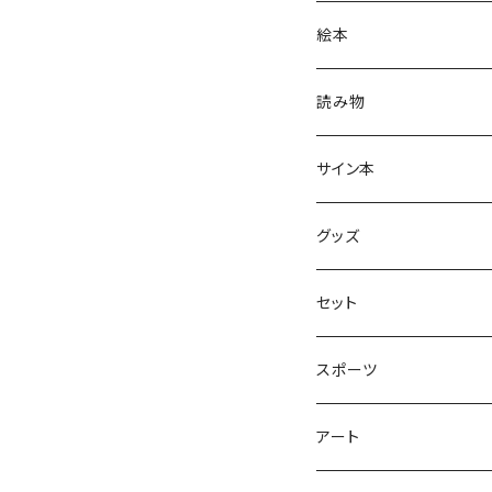
絵本
グラニフのえほん
読み物
大人の絵本
ホントのコイズミさん
サイン本
学びの絵本
昭和偏愛シリーズ
グッズ
熊川哲也アートノベル
セット
社会について考える
スポーツ
アート