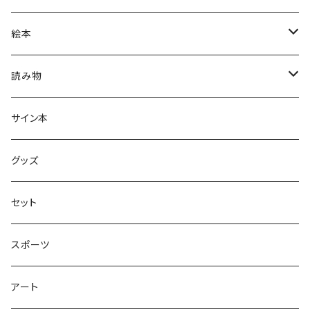
絵本
グラニフのえほん
読み物
大人の絵本
ホントのコイズミさん
サイン本
学びの絵本
昭和偏愛シリーズ
グッズ
熊川哲也アートノベル
セット
社会について考える
スポーツ
アート