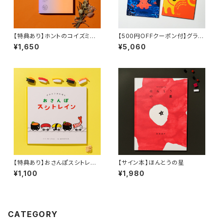
【特典あり】ホントのコイズミさ
【500円OFFクーポン付】グラニ
ん NARRATIVE
フのえほんセット
¥1,650
¥5,060
【特典あり】おさんぽスシトレイ
【サイン本】ほんとうの星
ン
¥1,100
¥1,980
CATEGORY