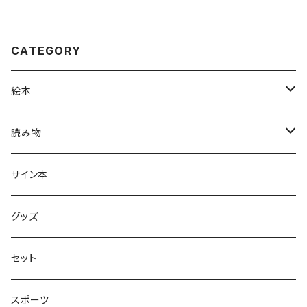
CATEGORY
絵本
グラニフのえほん
読み物
大人の絵本
ホントのコイズミさん
サイン本
学びの絵本
昭和偏愛シリーズ
グッズ
熊川哲也アートノベル
セット
社会について考える
スポーツ