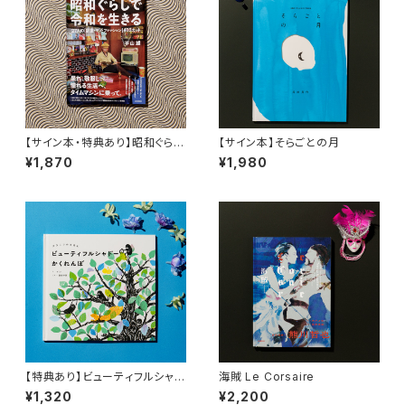
【サイン本・特典あり】昭和ぐらし
【サイン本】そらごとの月
で令和を生きる 27人の［部屋・
¥1,870
¥1,980
モノ・ファッション］403カット
【特典あり】ビューティフルシャド
海賊 Le Corsaire
ーのかくれんぼ
¥1,320
¥2,200