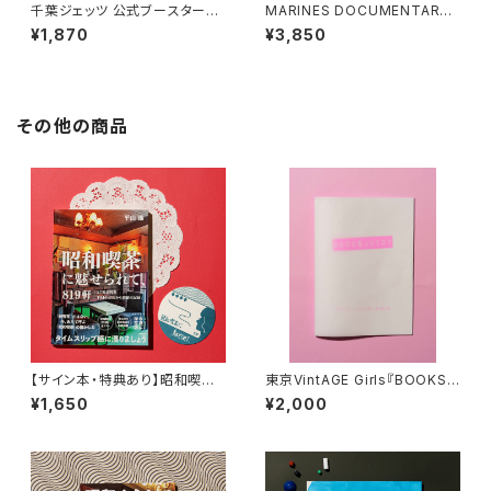
千葉ジェッツ 公式ブースターブ
MARINES DOCUMENTARY
ック 2023-24
2024 自分たちを超えてゆく。 P
¥1,870
¥3,850
HOTO BOOK
その他の商品
【サイン本・特典あり】昭和喫茶
東京VintAGE Girls『BOOKS J
に魅せられて、819軒
UICY』
¥1,650
¥2,000